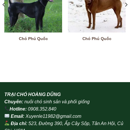
Chó Phú Quốc
Chó Phú Quốc
TRẠI CHÓ HOÀNG DŨNG
Chuyên:
nuôi chó sinh sản và phối giống
Hotline:
0908.352.840
Email:
Xuyenle11982@gmail.com
Địa chỉ:
523, Đường 390, Ấp Cây Sộp, Tân An Hội, Củ