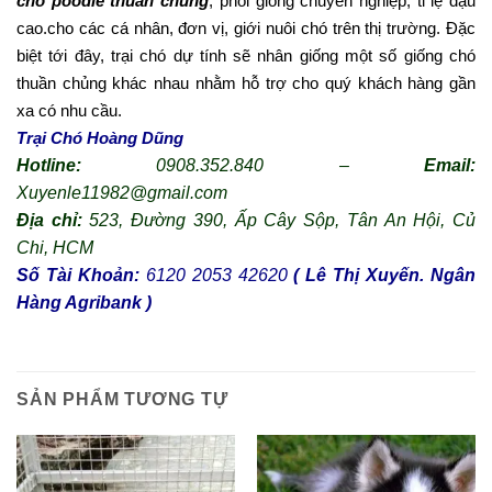
chó poodle thuần chủng
, phối giống chuyên nghiệp, tỉ lệ đậu
cao.cho các cá nhân, đơn vị, giới nuôi chó trên thị trường. Đặc
biệt tới đây, trại chó dự tính sẽ nhân giống một số giống chó
thuần chủng khác nhau nhằm hỗ trợ cho quý khách hàng gần
xa có nhu cầu.
Trại Chó Hoàng Dũng
Hotline:
0908.352.840 –
Email:
Xuyenle11982@gmail.com
Địa chỉ:
523, Đường 390, Ấp Cây Sộp, Tân An Hội,
Củ
Chi, HCM
Số Tài Khoản:
6120 2053 42620
( Lê Thị Xuyến. Ngân
Hàng Agribank )
SẢN PHẨM TƯƠNG TỰ