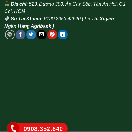
Địa chỉ:
523, Đường 390, Ấp Cây Sộp, Tân An Hội, Củ
Chi, HCM
Số Tài Khoản:
6120 2053 42620
( Lê Thị Xuyến.
Ngân Hàng Agribank )
0908.352.840