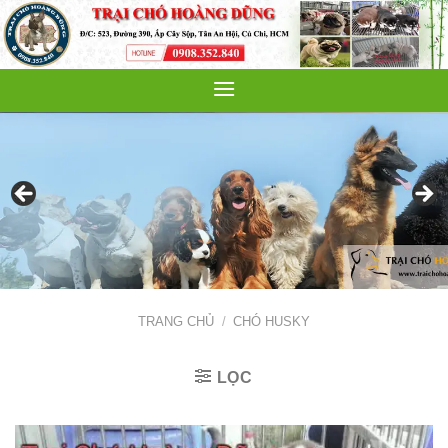
Skip
to
content
TRANG CHỦ
/
CHÓ HUSKY
LỌC