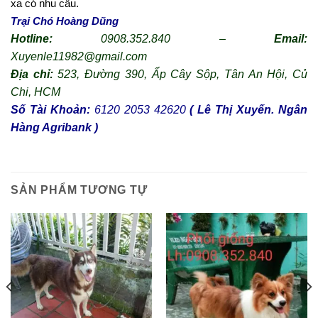
xa có nhu cầu.
Trại Chó Hoàng Dũng
Hotline:
0908.352.840 –
Email:
Xuyenle11982@gmail.com
Địa chỉ:
523, Đường 390, Ấp Cây Sộp, Tân An Hội,
Củ
Chi, HCM
Số Tài Khoản:
6120 2053 42620
( Lê Thị Xuyến. Ngân
Hàng Agribank )
SẢN PHẨM TƯƠNG TỰ