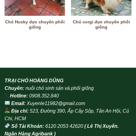
Chó Husky đực chuyên phối
Chó corgi đực chuyên phối
giống
giống
TRẠI CHÓ HOÀNG DŨNG
Chuyên:
nuôi chó sinh sản và phối giống
Hotline:
0908.352.840
Email:
Xuyenle11982@gmail.com
Địa chỉ:
523, Đường 390, Ấp Cây Sộp, Tân An Hội, Củ
Chi, HCM
Số Tài Khoản:
6120 2053 42620
( Lê Thị Xuyến.
Ngân Hàng Agribank )