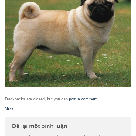
Trackbacks are closed, but you can
post a comment
.
Next
→
Để lại một bình luận