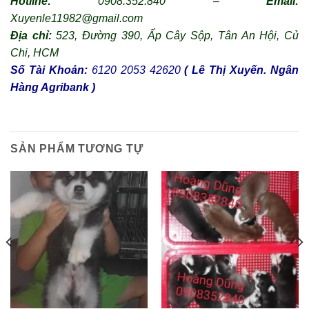
Hotline:
0908.352.840 –
Email:
Xuyenle11982@gmail.com
Địa chỉ:
523, Đường 390, Ấp Cây Sộp, Tân An Hội,
Củ
Chi, HCM
Số Tài Khoản:
6120 2053 42620
( Lê Thị Xuyến. Ngân
Hàng Agribank )
SẢN PHẨM TƯƠNG TỰ